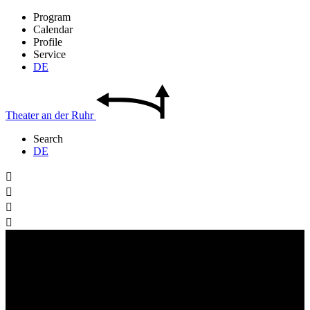
Program
Calendar
Profile
Service
DE
Theater
an der
Ruhr
Search
DE



