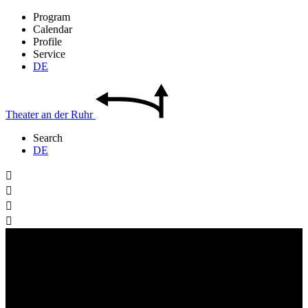
Program
Calendar
Profile
Service
DE
Theater
an der
Ruhr
Search
DE



