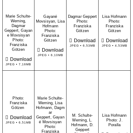
Marie Schulte-
Gayané
Dagmar Geppert
Lisa Hofmann
Werning,
Movsisyan, Lisa
Photo:
Photo:
Dagmar
Hofmann
Franziska
Franziska
Geppert, Gayan
​Photo:
Götzen
Götzen
e Movsisyan
Franziska
Download
Download
Photo:
Götzen
Franziska
JPEG • 6,53MB
JPEG • 4,53MB
Download
Götzen
JPEG • 6,10MB
Download
JPEG • 7,16MB
Photo:
Marie Schulte-
Franziska
Werning, Lisa
Götzen
Hofmann, Dagm
ar
M. Schulte-
Lisa Hofmann
Download
Geppert, Gayan
Werning, L.
Photo: J.
é Movsisyan
JPEG • 6,51MB
Hofmann, D.
Poralla
Photo:
Geppert
Franziska