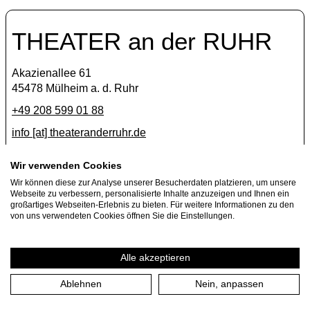
THEATER an der RUHR
Akazienallee 61
45478 Mülheim a. d. Ruhr
+49 208 599 01 88
info [​at​] theateranderruhr.de
Facebook
Wir verwenden Cookies
Instagram
Wir können diese zur Analyse unserer Besucherdaten platzieren, um unsere
Webseite zu verbessern, personalisierte Inhalte anzuzeigen und Ihnen ein
Newsletter
großartiges Webseiten-Erlebnis zu bieten. Für weitere Informationen zu den
von uns verwendeten Cookies öffnen Sie die Einstellungen.
Press
Jobs
Alle akzeptieren
Ablehnen
Nein, anpassen
Imprint
Privacy Policy
Cookie settings