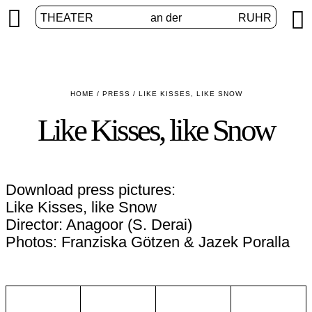


THEATER
an der
RUHR
HOME
/
PRESS
/
LIKE KISSES, LIKE SNOW
Like Kisses, like Snow
Download press pictures:
Like Kisses, like Snow
Director: Anagoor (S. Derai)
Photos: Franziska Götzen & Jazek Poralla