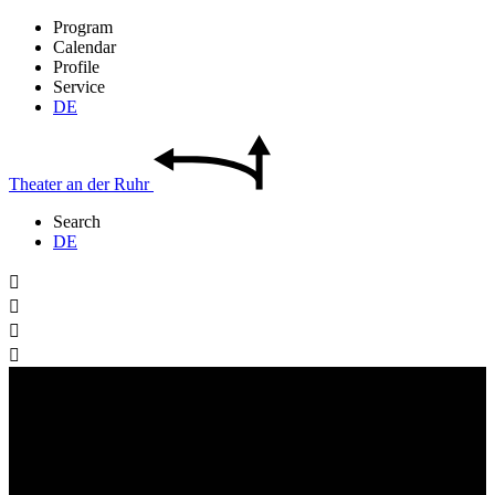
Program
Calendar
Profile
Service
DE
Theater
an der
Ruhr
Search
DE



