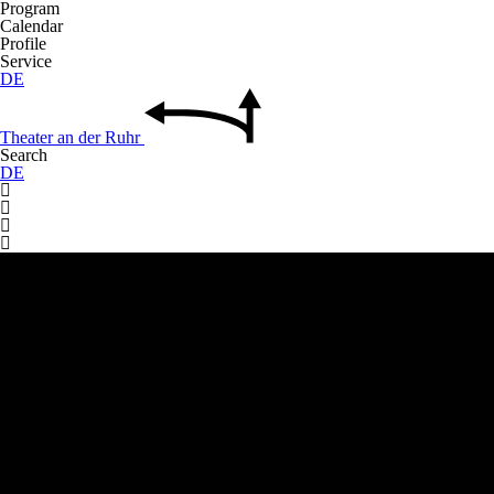
Program
Calendar
Profile
Service
DE
Theater
an der
Ruhr
Search
DE



