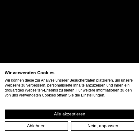
Wir verwenden Cookies
Wir können diese zur Analyse unserer Besucherdaten platzieren, um unsere
Webseite zu verbessern, personalisierte Inhalte anzuzeigen und Ihnen ein
großartiges Webseiten-Erlebnis zu bieten. Für weitere Informationen zu den
von uns verwendeten Cookies öffnen Sie die Einstellungen.
Alle akzeptieren
Ablehnen
Nein, anpassen