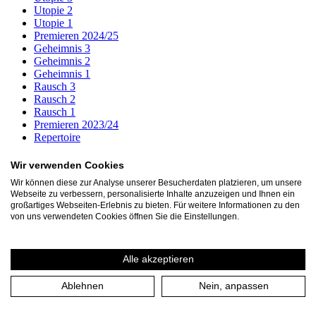
Utopie 2
Utopie 1
Premieren 2024/25
Geheimnis 3
Geheimnis 2
Geheimnis 1
Rausch 3
Rausch 2
Rausch 1
Premieren 2023/24
Repertoire
Archiv
Wir verwenden Cookies
1001 Nacht oder die Macht des Erzählens
Wir können diese zur Analyse unserer Besucherdaten platzieren, um unsere
Amphitryon
Webseite zu verbessern, personalisierte Inhalte anzuzeigen und Ihnen ein
Antropka (UA)
großartiges Webseiten-Erlebnis zu bieten. Für weitere Informationen zu den
Bock (UA)
von uns verwendeten Cookies öffnen Sie die Einstellungen.
Braveheart
BROMIO das unzerstörbare leben (UA)
Circus Oresteia (UA)
Alle akzeptieren
Das Band. Freundschaft als Lebensform
Das eingebildete Tier
Ablehnen
Nein, anpassen
Das Kalkwerk
Der kleine Prinz
Der zerbrochne Krug. Tambora