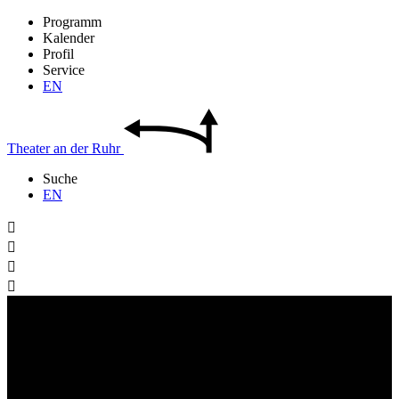
Programm
Kalender
Profil
Service
EN
Theater
an der
Ruhr
Suche
EN



