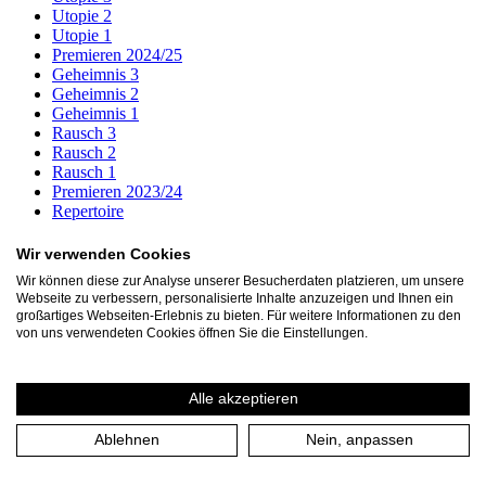
Utopie 2
Utopie 1
Premieren 2024/25
Geheimnis 3
Geheimnis 2
Geheimnis 1
Rausch 3
Rausch 2
Rausch 1
Premieren 2023/24
Repertoire
Archiv
Wir verwenden Cookies
1001 Nacht oder die Macht des Erzählens
Wir können diese zur Analyse unserer Besucherdaten platzieren, um unsere
Amphitryon
Webseite zu verbessern, personalisierte Inhalte anzuzeigen und Ihnen ein
Antropka (UA)
großartiges Webseiten-Erlebnis zu bieten. Für weitere Informationen zu den
Bock (UA)
von uns verwendeten Cookies öffnen Sie die Einstellungen.
Braveheart
BROMIO das unzerstörbare leben (UA)
Circus Oresteia (UA)
Alle akzeptieren
Das Band. Freundschaft als Lebensform
Das eingebildete Tier
Ablehnen
Nein, anpassen
Das Kalkwerk
Der kleine Prinz
Der zerbrochne Krug. Tambora