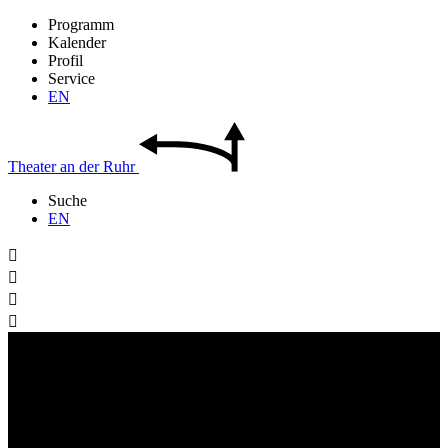
Programm
Kalender
Profil
Service
EN
Theater
an der
Ruhr
Suche
EN



