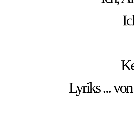
Ic
Ke
Lyriks ... v