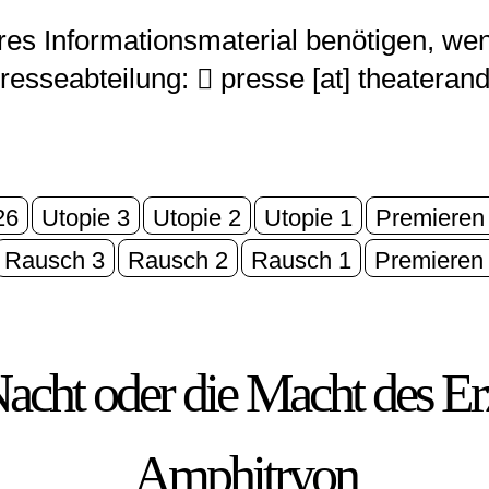
eres Informationsmaterial benötigen, we
Presseabteilung:
presse [​at​] theateran
26
Utopie 3
Utopie 2
Utopie 1
Premieren
Rausch 3
Rausch 2
Rausch 1
Premieren
acht oder die Macht des Er
Amphitryon