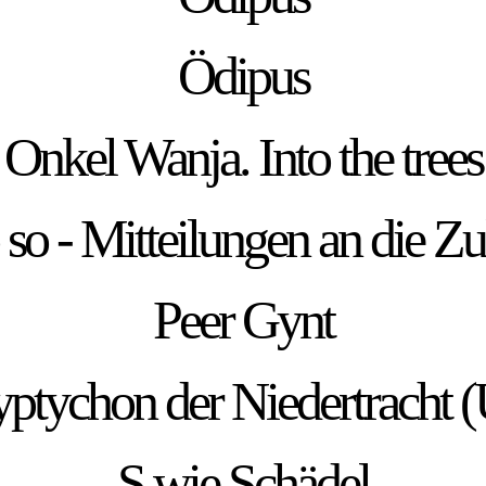
Ödipus
Onkel Wanja. Into the trees
o so - Mitteilungen an die 
Peer Gynt
yptychon der Niedertracht 
S wie Schädel