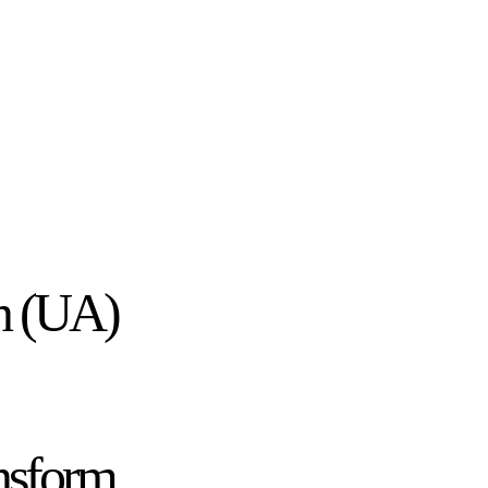
n (UA)
nsform