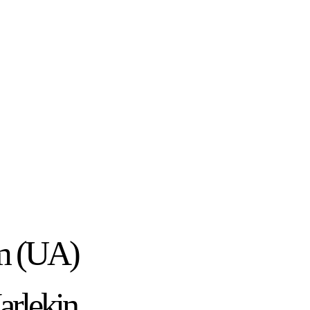
m (UA)
arlekin