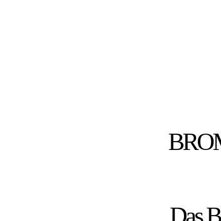
BROMI
Das B