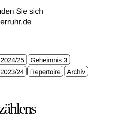
nden Sie sich
derruhr.de
 2024/25
Geheimnis 3
 2023/24
Repertoire
Archiv
zählens