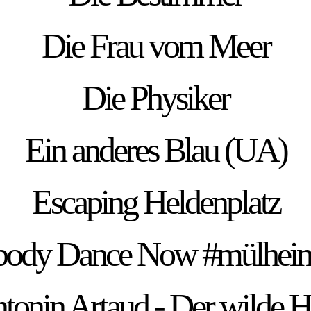
Die Frau vom Meer
Die Physiker
Ein anderes Blau (UA)
Escaping Heldenplatz
body Dance Now #mülhei
ntonin Artaud - Der wilde H