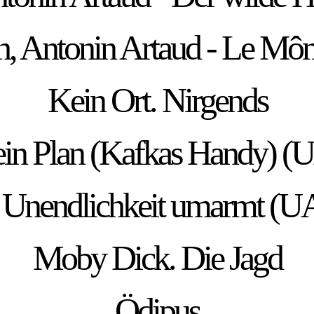
h, Antonin Artaud - Le M
Kein Ort. Nirgends
in Plan (Kafkas Handy) (
on Unendlichkeit umarmt (UA
Moby Dick. Die Jagd
Ödipus