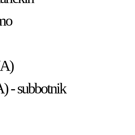
ômo
UA)
) - subbotnik