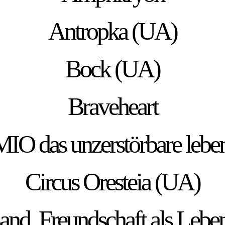
Antropka (UA)
Bock (UA)
Braveheart
O das unzerstörbare lebe
Circus Oresteia (UA)
and. Freundschaft als Lebe