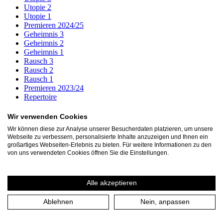
Utopie 2
Utopie 1
Premieren 2024/25
Geheimnis 3
Geheimnis 2
Geheimnis 1
Rausch 3
Rausch 2
Rausch 1
Premieren 2023/24
Repertoire
Archiv
Wir verwenden Cookies
1001 Nacht oder die Macht des Erzählens
Wir können diese zur Analyse unserer Besucherdaten platzieren, um unsere
Amphitryon
Webseite zu verbessern, personalisierte Inhalte anzuzeigen und Ihnen ein
Antropka (UA)
großartiges Webseiten-Erlebnis zu bieten. Für weitere Informationen zu den
Bock (UA)
von uns verwendeten Cookies öffnen Sie die Einstellungen.
Braveheart
BROMIO das unzerstörbare leben (UA)
Circus Oresteia (UA)
Alle akzeptieren
Das Band. Freundschaft als Lebensform
Das eingebildete Tier
Ablehnen
Nein, anpassen
Das Kalkwerk
Der kleine Prinz
Der zerbrochne Krug. Tambora