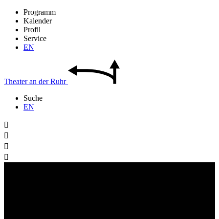
Programm
Kalender
Profil
Service
EN
Theater
an der
Ruhr
Suche
EN



