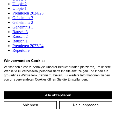
Utopie 2
Utopie 1
Premieren 2024/25
Geheimnis 3
Geheimnis 2
Geheimnis 1
Rausch 3
Rausch 2
Rausch 1
Premieren 2023/24
Repertoire
Archiv
Wir verwenden Cookies
1001 Nacht oder die Macht des Erzählens
Wir können diese zur Analyse unserer Besucherdaten platzieren, um unsere
Amphitryon
Webseite zu verbessern, personalisierte Inhalte anzuzeigen und Ihnen ein
Antropka (UA)
großartiges Webseiten-Erlebnis zu bieten. Für weitere Informationen zu den
Bock (UA)
von uns verwendeten Cookies öffnen Sie die Einstellungen.
Braveheart
BROMIO das unzerstörbare leben (UA)
Circus Oresteia (UA)
Alle akzeptieren
Das Band. Freundschaft als Lebensform
Das eingebildete Tier
Ablehnen
Nein, anpassen
Das Kalkwerk
Der kleine Prinz
Der zerbrochne Krug. Tambora