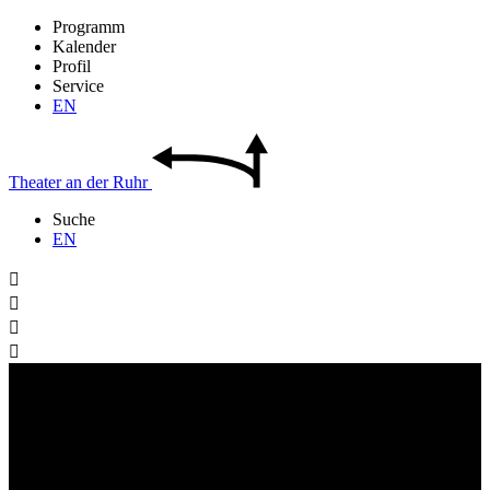
Programm
Kalender
Profil
Service
EN
Theater
an der
Ruhr
Suche
EN



