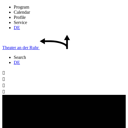
Program
Calendar
Profile
Service
DE
Theater
an der
Ruhr
Search
DE



