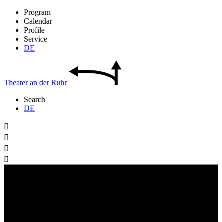
Program
Calendar
Profile
Service
DE
Theater
an der
Ruhr
Search
DE



