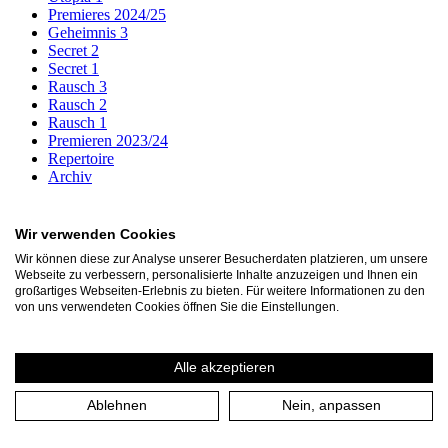
Premieres 2024/25
Geheimnis 3
Secret 2
Secret 1
Rausch 3
Rausch 2
Rausch 1
Premieren 2023/24
Repertoire
Archiv
1001 Nacht oder die Macht des Erzählens
Der zerbrochne Krug. Tambora
Wir verwenden Cookies
Lyriks ... von Unendlichkeit umarmt (UA) - subbotnik
Wir können diese zur Analyse unserer Besucherdaten platzieren, um unsere
Peer Gynt
Webseite zu verbessern, personalisierte Inhalte anzuzeigen und Ihnen ein
The Lime Works
großartiges Webseiten-Erlebnis zu bieten. Für weitere Informationen zu den
The little prince
von uns verwendeten Cookies öffnen Sie die Einstellungen.
Up There
Woyzeck
THEATER an der RUHR
Alle akzeptieren
Akazienallee 61
Ablehnen
Nein, anpassen
45478 Mülheim a. d. Ruhr
+49 208 599 01 88