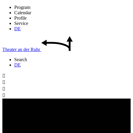
Program
Calendar
Profile
Service
DE
Theater
an der
Ruhr
Search
DE



