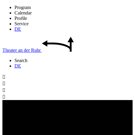
Program
Calendar
Profile
Service
DE
Theater
an der
Ruhr
Search
DE



