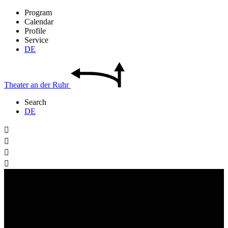
Program
Calendar
Profile
Service
DE
Theater
an der
Ruhr
Search
DE



