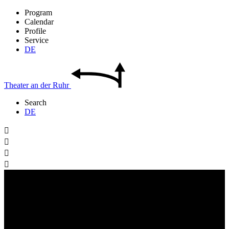
Program
Calendar
Profile
Service
DE
Theater
an der
Ruhr
Search
DE



