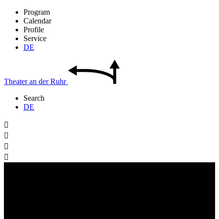
Program
Calendar
Profile
Service
DE
Theater
an der
Ruhr
Search
DE



