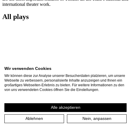
international theater work.
All plays
Wir verwenden Cookies
Wir können diese zur Analyse unserer Besucherdaten platzieren, um unsere
Webseite zu verbessern, personalisierte Inhalte anzuzeigen und Ihnen ein
großartiges Webseiten-Erlebnis zu bieten. Für weitere Informationen zu den
von uns verwendeten Cookies öffnen Sie die Einstellungen.
Alle akzeptieren
Othello
Ablehnen
Nein, anpassen
The Lord Chamberlain’s Men
present Shakespeare at Kloster Saarn