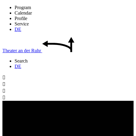
Program
Calendar
Profile
Service
DE
Theater
an der
Ruhr
Search
DE



