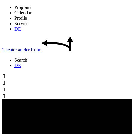
Program
Calendar
Profile
Service
DE
Theater
an der
Ruhr
Search
DE



