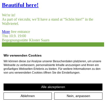
Beautiful here!
We're in!
As part of vier.ruhr, we’ll have a stand at “Schön hier!” in the
Wallviertel.
More
free entrance
Thu 10.9. 19:00
Begegnungsstätte Kloster Saarn
International
Wir verwenden Cookies
Othello
Wir können diese zur Analyse unserer Besucherdaten platzieren, um unsere
Webseite zu verbessern, personalisierte Inhalte anzuzeigen und Ihnen ein
The Lord Chamberlain’s Men
present Shakespeare at Kloster Saarn
großartiges Webseiten-Erlebnis zu bieten. Für weitere Informationen zu den
von uns verwendeten Cookies öffnen Sie die Einstellungen.
10.-12. September – Open Air – in English
More
Tickets
Alle akzeptieren
Fri 11.9. 19:00
Begegnungsstätte Kloster Saarn
Ablehnen
Nein, anpassen
International