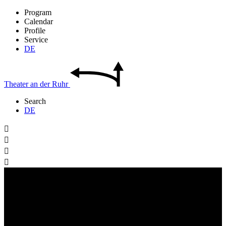
Program
Calendar
Profile
Service
DE
Theater
an der
Ruhr
Search
DE



