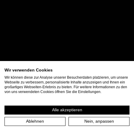
Wir verwenden Cookies
Wir können diese zur Analyse unserer Besucherdaten platzieren, um unsere
Webseite zu verbessern, personalisierte Inhalte anzuzeigen und Ihnen ein
großartiges Webseiten-Erlebnis zu bieten. Für weitere Informationen zu den
von uns verwendeten Cookies öffnen Sie die Einstellungen.
Alle akzeptieren
Ablehnen
Nein, anpassen