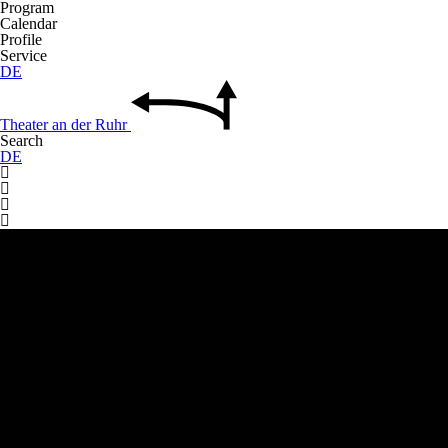
Program
Calendar
Profile
Service
DE
Theater
an der
Ruhr
Search
DE



